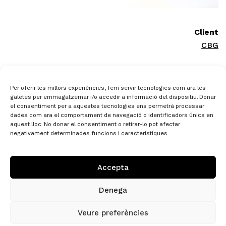
Client
CBG
Per oferir les millors experiències, fem servir tecnologies com ara les
galetes per emmagatzemar i/o accedir a informació del dispositiu. Donar
el consentiment per a aquestes tecnologies ens permetrà processar
dades com ara el comportament de navegació o identificadors únics en
aquest lloc. No donar el consentiment o retirar-lo pot afectar
negativament determinades funcions i característiques.
/ 651661087
h
c@alo
gtira
dutse
tac.i
Accepta
Plaça Nova, 14, 2n 1a Torelló, Barcelona
Denega
Avís legal
/
Privacitat
/
Cookies
Veure preferències