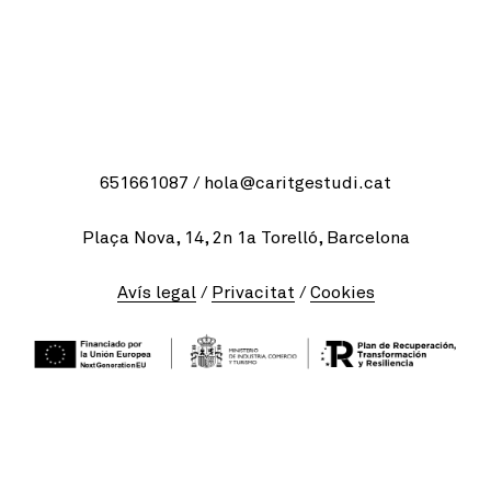
/ 651661087
h
c@alo
gtira
dutse
tac.i
Plaça Nova, 14, 2n 1a Torelló, Barcelona
Avís legal
/
Privacitat
/
Cookies