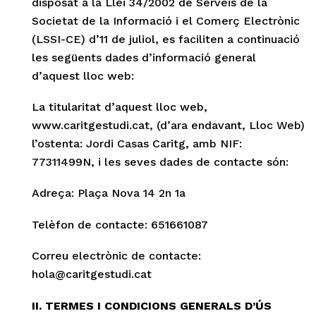
disposat a la Llei 34/2002 de Serveis de la
Societat de la Informació i el Comerç Electrònic
(LSSI-CE) d’11 de juliol, es faciliten a continuació
les següents dades d’informació general
d’aquest lloc web:
La titularitat d’aquest lloc web,
www.caritgestudi.cat, (d’ara endavant, Lloc Web)
l’ostenta: Jordi Casas Caritg, amb NIF:
77311499N, i les seves dades de contacte són:
Adreça: Plaça Nova 14 2n 1a
Telèfon de contacte: 651661087
Correu electrònic de contacte:
h
c@alo
gtira
dutse
tac.i
II. TERMES I CONDICIONS GENERALS D’ÚS