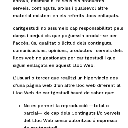
aprova, examina ni fa seus els productes i
serveis, continguts, arxius i qualsevol altre
material existent en els referits llocs enllaçats.
caritgestudi no assumeix cap responsabilitat pels
danys i perjudicis que poguessin produir-se per
l’accés, ús, qualitat o licitud dels continguts,
comunicacions, opinions, productes i serveis dels
llocs web no gestionats per caritgestudi i que
siguin enllaçats en aquest Lloc Web.
L’Usuari o tercer que realitzi un hipervincle des
d’una pàgina web d’un altre lloc web diferent al
Lloc Web de caritgestudi haurà de saber que:
No es permet la reproducció —total o
parcial— de cap dels Continguts i/o Serveis
del Lloc Web sense autorització expressa
de caritgestudi.