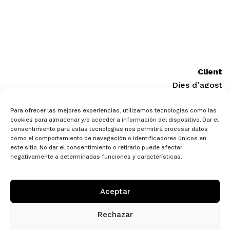
Client
Dies d’agost
Para ofrecer las mejores experiencias, utilizamos tecnologías como las
cookies para almacenar y/o acceder a información del dispositivo. Dar el
consentimiento para estas tecnologías nos permitirá procesar datos
como el comportamiento de navegación o identificadores únicos en
este sitio. No dar el consentimiento o retirarlo puede afectar
negativamente a determinadas funciones y características.
/ 651661087
h
c@alo
gtira
dutse
tac.i
Aceptar
Plaça Nova, 14, 2n 1a Torelló, Barcelona
Rechazar