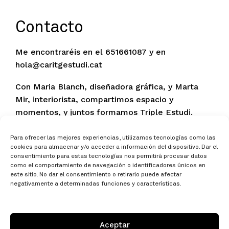
Contacto
Me encontraréis en el
651661087
y en
h
c@alo
gtira
dutse
tac.i
Con Maria Blanch, diseñadora gráfica, y Marta
Mir, interiorista, compartimos espacio y
momentos, y juntos formamos Triple Estudi.
Nos podéis encontrar en Plaça Nova 14, 2º,
Torelló.
Para ofrecer las mejores experiencias, utilizamos tecnologías como las
cookies para almacenar y/o acceder a información del dispositivo. Dar el
consentimiento para estas tecnologías nos permitirá procesar datos
como el comportamiento de navegación o identificadores únicos en
este sitio. No dar el consentimiento o retirarlo puede afectar
negativamente a determinadas funciones y características.
/ 651661087
h
c@alo
gtira
dutse
tac.i
Aceptar
Plaça Nova, 14, 2n 1a Torelló, Barcelona