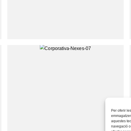
Per oferir l
emmagatzemar
aquestes te
navegació o 