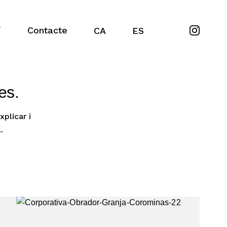
i
Contacte
CA
ES
es.
plicar i
.